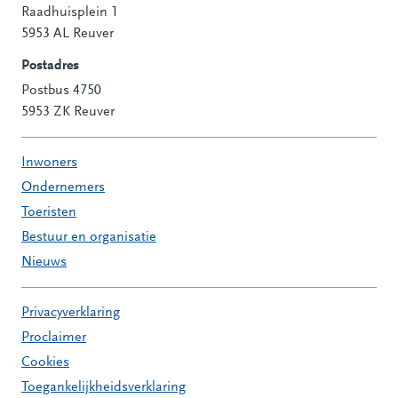
Raadhuisplein 1
Contactinformatie
5953 AL Reuver
Postadres
Postbus 4750
5953 ZK Reuver
Inwoners
Ondernemers
Toeristen
Bestuur en organisatie
Nieuws
Privacyverklaring
Proclaimer
Cookies
Toegankelijkheidsverklaring