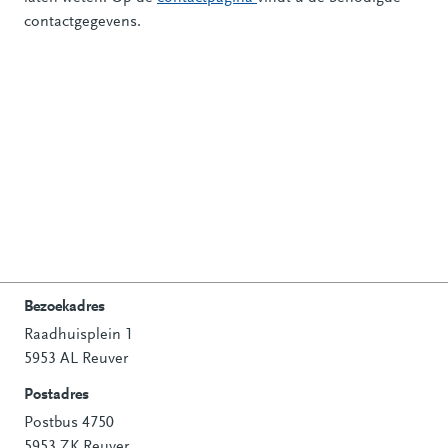
contactgegevens.
Bezoekadres
Raadhuisplein 1
Contactinformatie
5953 AL Reuver
Postadres
Postbus 4750
5953 ZK Reuver