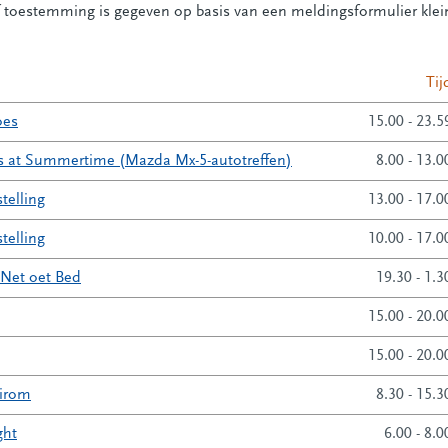
 toestemming is gegeven op basis van een meldingsformulier klei
Tij
oes
15.00 - 23.5
s at Summertime (Mazda Mx-5-autotreffen)
8.00 - 13.0
telling
13.00 - 17.0
telling
10.00 - 17.0
 Net oet Bed
19.30 - 1.3
15.00 - 20.0
15.00 - 20.0
irom
8.30 - 15.3
ght
6.00 - 8.0