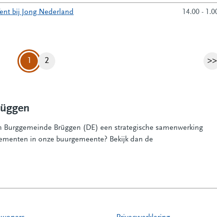
Tent bij Jong Nederland
14.00 - 1.0
1
2
>>
Pagina
V
rüggen
en Burggemeinde Brüggen (DE) een strategische samenwerking
nementen in onze buurgemeente? Bekijk dan de
naar een andere website)