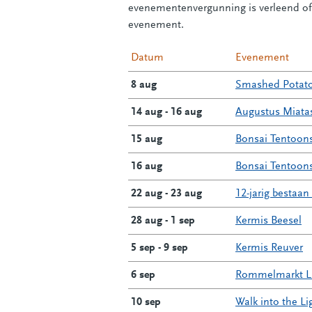
evenementenvergunning is verleend of
evenement.
Datum
Evenement
8 aug
Smashed Potat
14 aug - 16 aug
Augustus Miata
15 aug
Bonsai Tentoons
16 aug
Bonsai Tentoons
22 aug - 23 aug
12-jarig bestaan
28 aug - 1 sep
Kermis Beesel
5 sep - 9 sep
Kermis Reuver
6 sep
Rommelmarkt L
10 sep
Walk into the Li