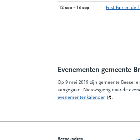
12 sep - 13 sep
FestiFair en de 
Evenementen gemeente B
Op 9 mei 2019 zijn gemeente Beesel 
aangegaan. Nieuwsgierig naar de eve
evenementenkalender
(Deze link gaat 
.
Bezoekadres