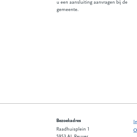
u een aansluiting aanvragen bij de
gemeente.
Bezoekadres
I
Raadhuisplein 1
Contactinformatie
O
5953 AL Reuver