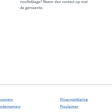
rioollekkage? Neem dan contact op met
de gemeente.
nwoners
Privacyverklaring
ndernemers
Proclaimer