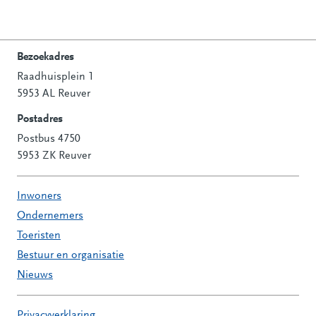
Bezoekadres
Raadhuisplein 1
Contactinformatie
5953 AL Reuver
Postadres
Postbus 4750
5953 ZK Reuver
Inwoners
Ondernemers
Toeristen
Bestuur en organisatie
Nieuws
Privacyverklaring