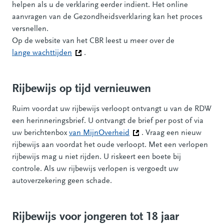
helpen als u de verklaring eerder indient. Het online
aanvragen van de Gezondheidsverklaring kan het proces
versnellen.
Op de website van het CBR leest u meer over de
lange wachttijden
(Deze link gaat naar een andere website)
.
Rijbewijs op tijd vernieuwen
Ruim voordat uw rijbewijs verloopt ontvangt u van de RDW
een herinneringsbrief. U ontvangt de brief per post of via
uw berichtenbox
van MijnOverheid
(Deze link gaat naar een an
. Vraag een nieuw
rijbewijs aan voordat het oude verloopt. Met een verlopen
rijbewijs mag u niet rijden. U riskeert een boete bij
controle. Als uw rijbewijs verlopen is vergoedt uw
autoverzekering geen schade.
Rijbewijs voor jongeren tot 18 jaar