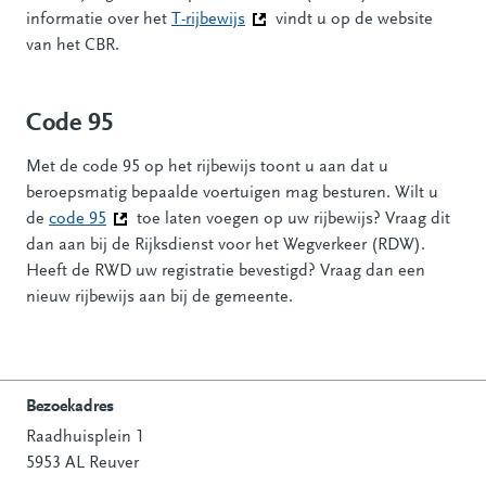
informatie over het
T-rijbewijs
(Deze link gaat naar een andere 
vindt u op de website
van het CBR.
Code 95
Met de code 95 op het rijbewijs toont u aan dat u
beroepsmatig bepaalde voertuigen mag besturen. Wilt u
de
code 95
(Deze link gaat naar een andere website)
toe laten voegen op uw rijbewijs? Vraag dit
dan aan bij de Rijksdienst voor het Wegverkeer (RDW).
Heeft de RWD uw registratie bevestigd? Vraag dan een
nieuw rijbewijs aan bij de gemeente.
Bezoekadres
Raadhuisplein 1
Contactinformatie
5953 AL Reuver