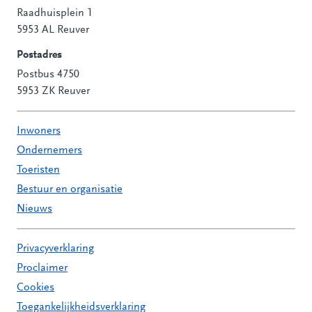
Raadhuisplein 1
Contactinformatie
5953 AL Reuver
Postadres
Postbus 4750
5953 ZK Reuver
Inwoners
Ondernemers
Toeristen
Bestuur en organisatie
Nieuws
Privacyverklaring
Proclaimer
Cookies
Toegankelijkheidsverklaring