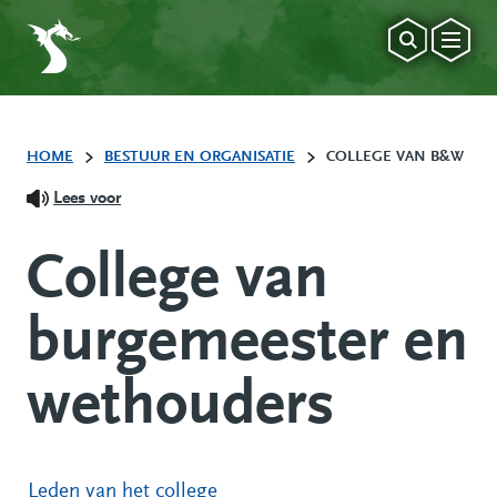
HOME
BESTUUR EN ORGANISATIE
COLLEGE VAN B&W
Lees voor
College van
burgemeester en
wethouders
Leden van het college