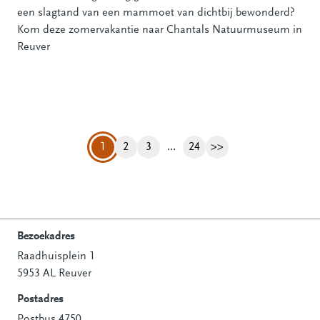
een slagtand van een mammoet van dichtbij bewonderd?
Kom deze zomervakantie naar Chantals Natuurmuseum in
Reuver
1
2
3
…
24
>>
Pagina
Pagina
Pagina
Volgende pagina
Bezoekadres
Raadhuisplein 1
Contactinformatie
5953 AL Reuver
Postadres
Postbus 4750