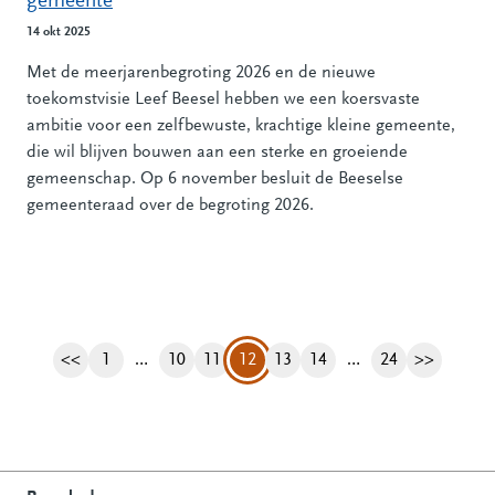
gemeente
14 okt 2025
Met de meerjarenbegroting 2026 en de nieuwe
toekomstvisie Leef Beesel hebben we een koersvaste
ambitie voor een zelfbewuste, krachtige kleine gemeente,
die wil blijven bouwen aan een sterke en groeiende
gemeenschap. Op 6 november besluit de Beeselse
gemeenteraad over de begroting 2026.
<<
1
…
10
11
12
13
14
…
24
>>
Vorige pagina
Pagina
Pagina
Pagina
Pagina
Pagina
Pagina
Volgende