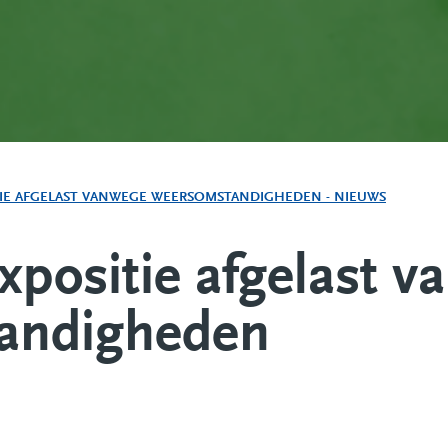
TIE AFGELAST VANWEGE WEERSOMSTANDIGHEDEN - NIEUWS
positie afgelast v
andigheden