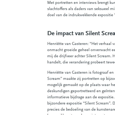
Met portretten en interviews brengt 
slachtoffers als daders van seksueel m
doel van de indrukwekkende expositie 
De impact van Silent Scre
Henriëtte van Gasteren: “Het verhaal van
onmacht groeide geheel onverwacht een
mij de drijfveer achter Silent Scream. 
handelt, die verandering probeert tewe
Henriëtte van Gasteren is fotograaf en
Scream” maakte zij portretten op bijzo
mogelijk gemaakt op de plaats waar he
deskundigen geportretteerd en geïnter
informatieve bijdrage aan de expositi
bijzondere expositie “Silent Scream”. 
precies de bedoeling van de kunstenar