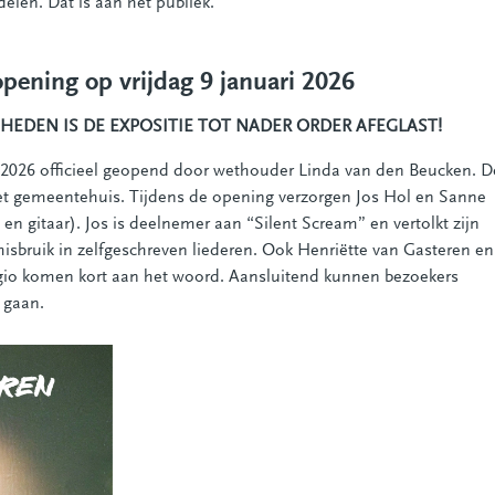
elen. Dat is aan het publiek."
opening op vrijdag 9 januari 2026
EDEN IS DE EXPOSITIE TOT NADER ORDER AFEGLAST!
ri 2026 officieel geopend door wethouder Linda van den Beucken. D
 het gemeentehuis. Tijdens de opening verzorgen Jos Hol en Sanne
n gitaar). Jos is deelnemer aan “Silent Scream” en vertolkt zijn
isbruik in zelfgeschreven liederen. Ook Henriëtte van Gasteren en
egio komen kort aan het woord. Aansluitend kunnen bezoekers
 gaan.