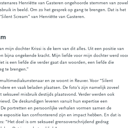
kunstenares Henriëtte van Gasteren ongehoorde stemmen van zowe
isbruik in beeld. Om zo het gesprek op gang te brengen. Dat is het
“Silent Scream” van Henriëtte van Gasteren.
am
 mijn dochter Krissi is de kern van dit alles. Uit een positie van
 bijna ongekende kracht. Mijn liefde voor mijn dochter werd voo
Het is een liefde die verder gaat dan woorden, een liefde die
eg te brengen.”
 multimediakunstenaar en ze woont in Reuver. Voor “Silent
ndere en vaak beladen plaatsen. De foto’s zijn namelijk zoveel
t seksueel misbruik destijds plaatsvond. Verder werden ook
viewd. De deskundigen leveren vanuit hun expertise een
e. De portretten en persoonlijke verhalen vormen samen de
De expositie kan confronterend zijn en impact hebben. En dat is
es: "Het doel is om seksueel grensoverschrijdend gedrag