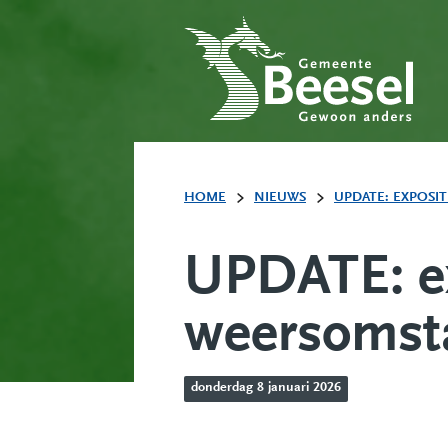
HOME
NIEUWS
UPDATE: EXPOSI
UPDATE: ex
weersomst
donderdag 8 januari 2026