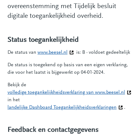
overeenstemming met Tijdelijk besluit
digitale toegankelijkheid overheid.
Status toegankelijkheid
De status van
www.beesel.nl
(Deze link gaat naar een andere w
is: B - voldoet gedeeltelijk
De status is toegekend op basis van een eigen verklaring,
die voor het laatst is bijgewerkt op 04-01-2024.
Bekijk de
volledige toegankelijkheidsverklaring van www.beesel.nl
(Deze 
in het
landelijke Dashboard Toegankelijkheidsverklaringen
(Deze link
.
Feedback en contactgegevens