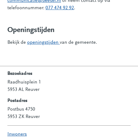
communicatie@beesel.nl
of neem contact op via
telefoonnummer:
077 474 92 92
.
Openingstijden
Bekijk de
openingstijden
van de gemeente.
Bezoekadres
Raadhuisplein 1
Contactinformatie
5953 AL Reuver
Postadres
Postbus 4750
5953 ZK Reuver
Inwoners