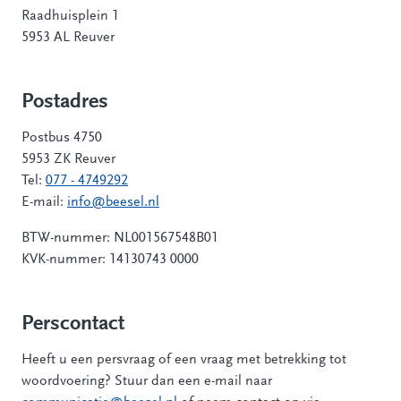
Raadhuisplein 1
5953 AL Reuver
Postadres
Postbus 4750
5953 ZK Reuver
Tel:
077 - 4749292
E-mail:
info@beesel.nl
BTW-nummer: NL001567548B01
KVK-nummer: 14130743 0000
Perscontact
Heeft u een persvraag of een vraag met betrekking tot
woordvoering? Stuur dan een e-mail naar