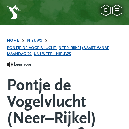
HOME
NIEUWS
PONTJE DE VOGELVLUCHT (NEER–RIJKEL) VAART VANAF
MAANDAG 29 JUNI WEER - NIEUWS
Lees voor
Pontje de
Vogelvlucht
(Neer–Rijkel)