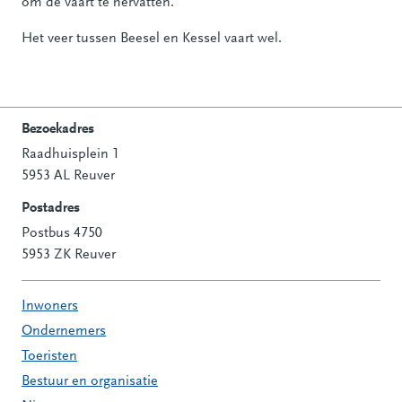
om de vaart te hervatten.
Het veer tussen Beesel en Kessel vaart wel.
Bezoekadres
Raadhuisplein 1
Contactinformatie
5953 AL Reuver
Postadres
Postbus 4750
5953 ZK Reuver
Inwoners
Ondernemers
Toeristen
Bestuur en organisatie