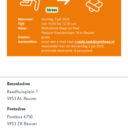
Bezoekadres
Raadhuisplein 1
Contactinformatie
5953 AL Reuver
Postadres
Postbus 4750
5953 ZK Reuver