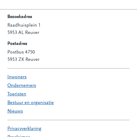
Bezoekadres
Raadhuisplein 1
Contactinformatie
5953 AL Reuver
Postadres
Postbus 4750
5953 ZK Reuver
Inwoners
Ondernemers
Toeristen
Bestuur en organisatie
Nieuws
Privacyverklaring