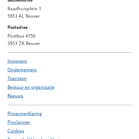
Bezoekadres
Raadhuisplein 1
Contactinformatie
5953 AL Reuver
Postadres
Postbus 4750
5953 ZK Reuver
Inwoners
Ondernemers
Toeristen
Bestuur en organisatie
Nieuws
Privacyverklaring
Proclaimer
Cookies