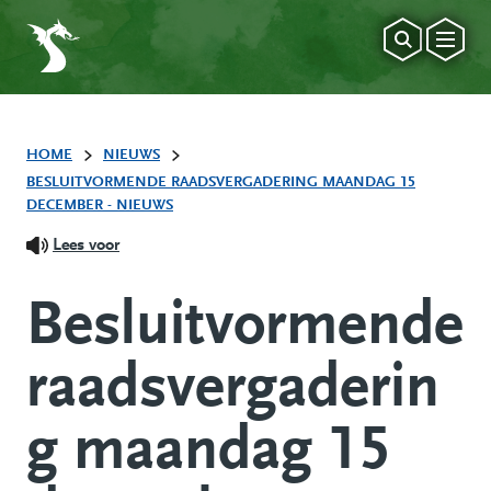
HOME
NIEUWS
BESLUITVORMENDE RAADSVERGADERING MAANDAG 15
DECEMBER - NIEUWS
Lees voor
Besluitvormende
raadsvergaderin
g maandag 15