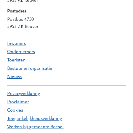
Contactinformatie
5953 AL Reuver
Postadres
Postbus 4750
5953 ZK Reuver
Inwoners
Ondernemers
Toeristen
Bestuur en organisatie
Nieuws
Privacyverklaring
Proclaimer
Cookies
Toegankelijkheidsverklaring
Werken bij gemeente Beesel