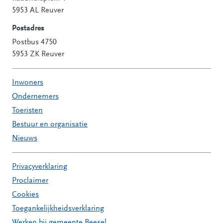
Contactinformatie
5953 AL Reuver
Postadres
Postbus 4750
5953 ZK Reuver
Inwoners
Ondernemers
Toeristen
Bestuur en organisatie
Nieuws
Privacyverklaring
Proclaimer
Cookies
Toegankelijkheidsverklaring
Werken bij gemeente Beesel