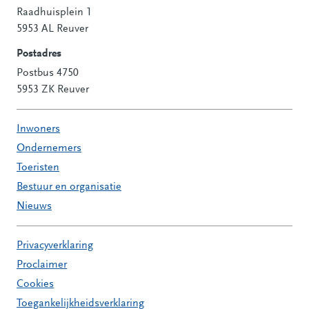
Raadhuisplein 1
Contactinformatie
5953 AL Reuver
Postadres
Postbus 4750
5953 ZK Reuver
Inwoners
Ondernemers
Toeristen
Bestuur en organisatie
Nieuws
Privacyverklaring
Proclaimer
Cookies
Toegankelijkheidsverklaring