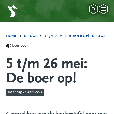
HOME
NIEUWS
5 T/M 26 MEI: DE BOER OP! - NIEUWS
Lees voor
5 t/m 26 mei:
De boer op!
maandag 28 april 2025