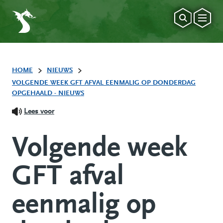
HOME
NIEUWS
VOLGENDE WEEK GFT AFVAL EENMALIG OP DONDERDAG
OPGEHAALD - NIEUWS
Lees voor
Volgende week
GFT afval
eenmalig op