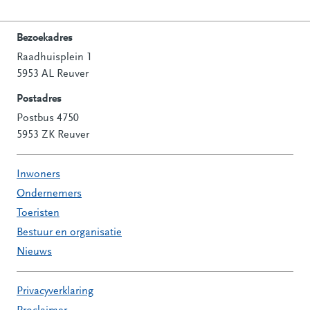
Bezoekadres
Raadhuisplein 1
Contactinformatie
5953 AL Reuver
Postadres
Postbus 4750
5953 ZK Reuver
Inwoners
Ondernemers
Toeristen
Bestuur en organisatie
Nieuws
Privacyverklaring