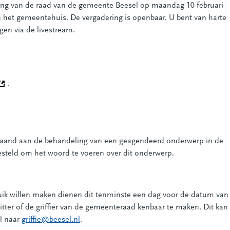
ng van de raad van de gemeente Beesel op maandag 10 februari
n het gemeentehuis. De vergadering is openbaar. U bent van harte
gen via de livestream.
Deze link gaat naar een andere website)
.
fgaand aan de behandeling van een geagendeerd onderwerp in de
esteld om het woord te voeren over dit onderwerp.
uik willen maken dienen dit tenminste een dag voor de datum van
zitter of de griffier van de gemeenteraad kenbaar te maken. Dit kan
l naar
griffie@beesel.nl
.