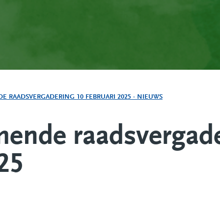
E RAADSVERGADERING 10 FEBRUARI 2025 - NIEUWS
mende raadsvergad
025