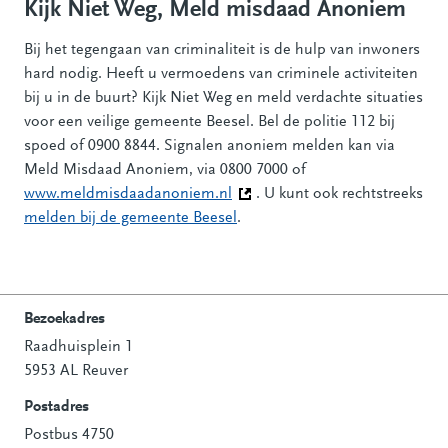
Kijk Niet Weg, Meld misdaad Anoniem
Bij het tegengaan van criminaliteit is de hulp van inwoners
hard nodig. Heeft u vermoedens van criminele activiteiten
bij u in de buurt? Kijk Niet Weg en meld verdachte situaties
voor een veilige gemeente Beesel. Bel de politie 112 bij
spoed of 0900 8844. Signalen anoniem melden kan via
Meld Misdaad Anoniem, via 0800 7000 of
www.meldmisdaadanoniem.nl
(Deze link gaat naar een andere
. U kunt ook rechtstreeks
melden bij de gemeente Beesel
.
Bezoekadres
Raadhuisplein 1
Contactinformatie
5953 AL Reuver
Postadres
Postbus 4750