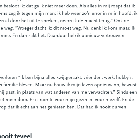
esloot ik: dat ga ik niet meer doen. Als alles in mij roept dat ik
 Soms zeg ik tegen mijn man: ik heb weer zo’n error in mijn hoofd, ik
een al door het uit te spreken, neem ik de macht terug.” Ook de
de weg. “Vroeger dacht ik: dit moet weg. Nu denk ik: kom maar. Ik
iks mee. En dan zakt het. Daardoor heb ik opnieuw vertrouwen
erloren “Ik ben bijna alles kwijtgeraakt: vrienden, werk, hobby’s.
n familie bleven. Maar nu bouw ik mijn leven opnieuw op, bewust
j mij past, in plaats van wat anderen van me verwachten.” Sinds een
niet meer door. Er is ruimte voor mijn gezin en voor mezelf. En de
rop dat ik echt aan het genieten ben. Dat had ik nooit durven
nooit teveel