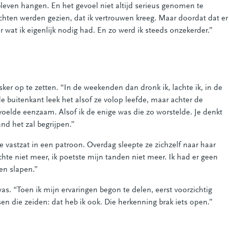
leven hangen. En het gevoel niet altijd serieus genomen te
chten werden gezien, dat ik vertrouwen kreeg. Maar doordat dat er
eer wat ik eigenlijk nodig had. En zo werd ik steeds onzekerder.”
r op te zetten. “In de weekenden dan dronk ik, lachte ik, in de
de buitenkant leek het alsof ze volop leefde, maar achter de
 voelde eenzaam. Alsof ik de enige was die zo worstelde. Je denkt
nd het zal begrijpen.”
e vastzat in een patroon. Overdag sleepte ze zichzelf naar haar
uchte niet meer, ik poetste mijn tanden niet meer. Ik had er geen
en slapen.”
as. “Toen ik mijn ervaringen begon te delen, eerst voorzichtig
en die zeiden: dat heb ik ook. Die herkenning brak iets open.”