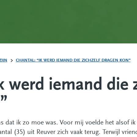
ZIJN
CHANTAL: “IK WERD IEMAND DIE ZICHZELF DRAGEN KON”
k werd iemand die z
”
as dat ik zo moe was. Voor mij voelde het alsof
ntal (35) uit Reuver zich vaak terug. Terwijl vri