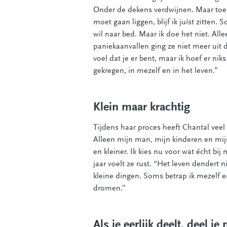
Onder de dekens verdwijnen. Maar toen b
moet gaan liggen, blijf ik juíst zitten.
wil naar bed. Maar ik doe het niet. All
paniekaanvallen ging ze niet meer uit 
voel dat je er bent, maar ik hoef er n
gekregen, in mezelf en in het leven.”
Klein maar krachtig
Tijdens haar proces heeft Chantal veel v
Alleen mijn man, mijn kinderen en mij
en kleiner. Ik kies nu voor wat écht bi
jaar voelt ze rust. “Het leven dendert 
kleine dingen. Soms betrap ik mezelf e
dromen.”
Als je eerlijk deelt, deel je 