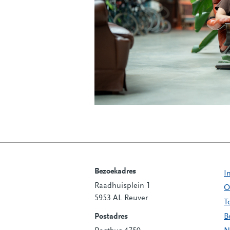
Bezoekadres
I
Raadhuisplein 1
Contactinformatie
O
5953 AL Reuver
T
Postadres
B