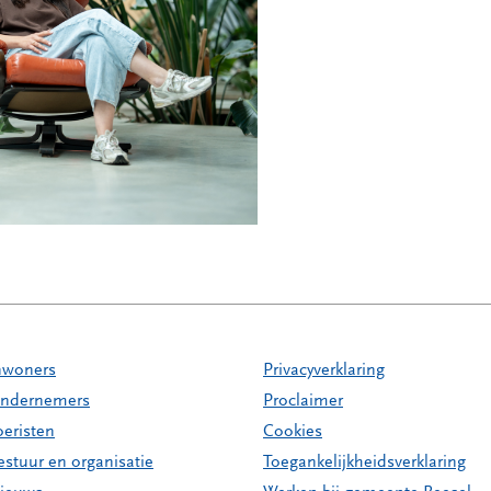
nwoners
Privacyverklaring
ndernemers
Proclaimer
oeristen
Cookies
estuur en organisatie
Toegankelijkheidsverklaring