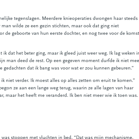
melijke tegenslagen. Meerdere knieoperaties dwongen haar steeds
 man wilde ze een gezin stichten, maar ook dat ging niet
or de geboorte van hun eerste dochter, en nog twee voor de koms
ik dat het beter ging, maar ik gleed juist weer weg. Ik lag weken i
mijn man deed de rest. Op een gegeven moment durfde ik niet mee
kere gedachten dat ik bang was voor wat er zou kunnen gebeuren.”
ik niet verder. Ik moest alles op alles zetten om eruit te komen.”
egon ze aan een lange weg terug, waarin ze alle lagen van haar
, maar het heeft me veranderd. Ik ben niet meer wie ik toen was.
en was stoppen met vluchten in bed. “Dat was mijn mechanisme.