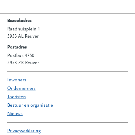
Bezoekadres
Raadhuisplein 1
Contactinformatie
5953 AL Reuver
Postadres
Postbus 4750
5953 ZK Reuver
Inwoners
Ondernemers
Toeristen
Bestuur en organisatie
Nieuws
Privacyverklaring