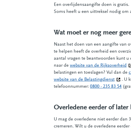
Een overlijdensaangifte doen is gratis.
Soms heeft u een uittreksel nodig om a
Wat moet er nog meer ger
Naast het doen van een aangifte van o
te helpen heeft de overheid een overz
aantal vragen te beantwoorden kunt u d
naar de
website van de Rijksoverheid
(D
belastingen en toeslagen? Vul dan de
c
website van de Belastingdienst
(Deze li
. U 
telefoonnummer:
0800 - 235 83 54
(grat
Overledene eerder of later
U mag de overledene niet eerder dan 36
cremeren. Wilt u de overledene eerder 