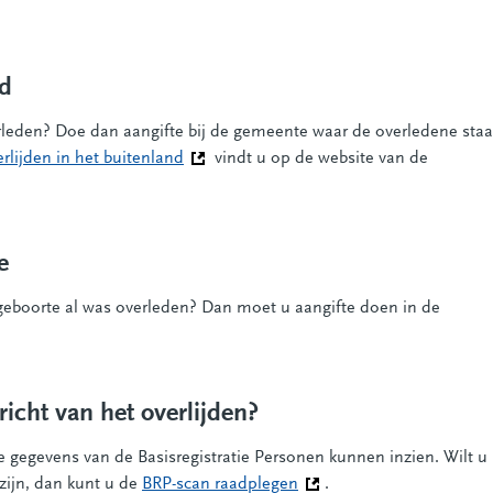
nd
erleden? Doe dan aangifte bij de gemeente waar de overledene staa
erlijden in het buitenland
(Deze link gaat naar een andere website)
vindt u op de website van de
e
 geboorte al was overleden? Dan moet u aangifte doen in de
richt van het overlijden?
de gegevens van de Basisregistratie Personen kunnen inzien. Wilt u
zijn, dan kunt u de
BRP-scan raadplegen
(Deze link gaat naar een 
.