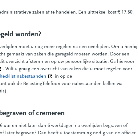
dministratieve zaken af te handelen. Een uittreksel kost € 17,80.
egeld worden?
verlijden moet u nog meer regelen na een overlijden. Om u hierbij
icht gemaakt van zaken die geregeld moeten worden. Door een
it overzicht afstemmen op uw persoonlijke situatie. Ga hiervoor
eze link gaat naar een andere website)
. Wilt u graag een overzicht van zaken die u moet regelen voor
hecklist nabestaanden
(Deze link gaat naar een andere website)
in op de
nk gaat naar een andere website)
kunt ook de BelastingTelefoon voor nabestaanden bellen via
is).
 begraven of cremeren
 uur en niet later dan 6 werkdagen na overlijden begraven of
of later begraven? Dan heeft u toestemming nodig van de officier