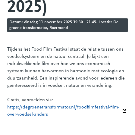
2025)
Datum: dinsdag 11 november 2025 19.30 - 21.45. Locatie: De
groene transformator, Roermond
Tijdens het Food Film Festival staat de relatie tussen ons
voedselsysteem en de natuur centraal. Je kijkt een
indrukwekkende film over hoe we ons economisch
systeem kunnen hervormen in harmonie met ecologie en
duurzaamheid. Een inspirerende avond voor iedereen die
geïnteresseerd is in voedsel, natuur en verandering.
Gratis, aanmelden via:
https://degroenetransformator.nl/foodfilmfestival-film-
over-voedsel-anders
(Deze link gaat naar een andere website)