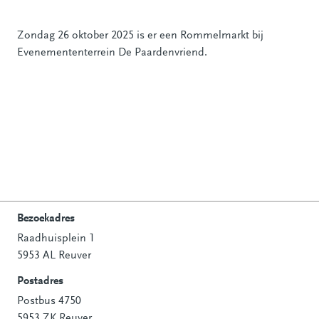
Zondag 26 oktober 2025 is er een Rommelmarkt bij
Evenemententerrein De Paardenvriend.
Bezoekadres
Raadhuisplein 1
Contactinformatie
5953 AL Reuver
Postadres
Postbus 4750
5953 ZK Reuver