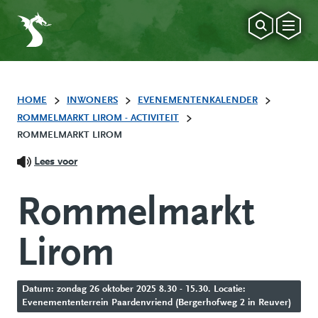
HOME
INWONERS
EVENEMENTENKALENDER
ROMMELMARKT LIROM - ACTIVITEIT
ROMMELMARKT LIROM
Lees voor
Rommelmarkt
Lirom
Datum: zondag 26 oktober 2025 8.30 - 15.30. Locatie:
Evenemententerrein Paardenvriend (Bergerhofweg 2 in Reuver)