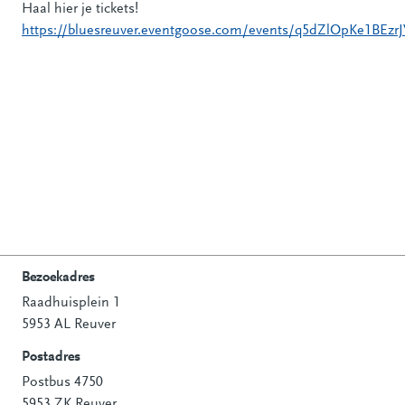
Haal hier je tickets!
https://bluesreuver.eventgoose.com/events/q5dZlOpKe1BEzr
Bezoekadres
Raadhuisplein 1
Contactinformatie
5953 AL Reuver
Postadres
Postbus 4750
5953 ZK Reuver