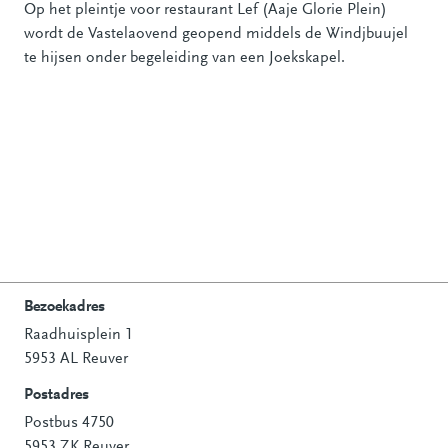
Op het pleintje voor restaurant Lef (Aaje Glorie Plein)
wordt de Vastelaovend geopend middels de Windjbuujel
te hijsen onder begeleiding van een Joekskapel.
Bezoekadres
Raadhuisplein 1
Contactinformatie
5953 AL Reuver
Postadres
Postbus 4750
5953 ZK Reuver