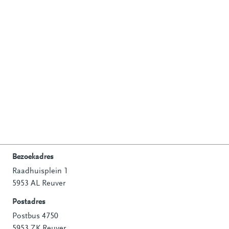
Bezoekadres
Raadhuisplein 1
Contactinformatie
5953 AL Reuver
Postadres
Postbus 4750
5953 ZK Reuver