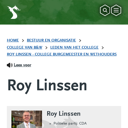
HOME
BESTUUR EN ORGANISATIE
COLLEGE VAN B&W
LEDEN VAN HET COLLEGE
ROY LINSSEN - COLLEGE BURGEMEESTER EN WETHOUDERS
Lees voor
Roy Linssen
Roy Linssen
Politieke partij: CDA