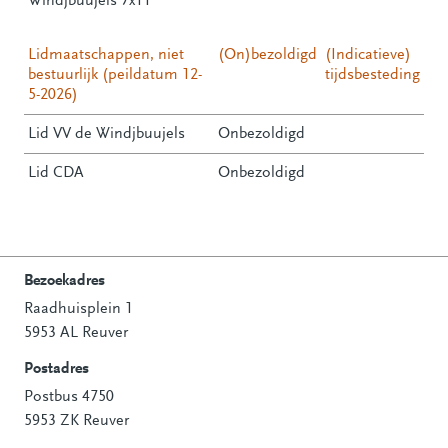
Windjbuujels 7x11
Lidmaatschappen, niet
(On)bezoldigd
(Indicatieve)
bestuurlijk (peildatum 12-
tijdsbesteding
5-2026)
Lid VV de Windjbuujels
Onbezoldigd
Lid CDA
Onbezoldigd
Bezoekadres
Raadhuisplein 1
Contactinformatie
5953 AL Reuver
Postadres
Postbus 4750
5953 ZK Reuver