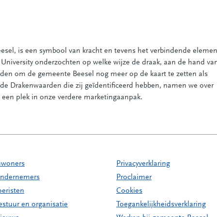
esel, is een symbool van kracht en tevens het verbindende elemen
 University onderzochten op welke wijze de draak, aan de hand va
worden om de gemeente Beesel nog meer op de kaart te zetten als
e Drakenwaarden die zij geïdentificeerd hebben, namen we over
s een plek in onze verdere marketingaanpak.
nwoners
Privacyverklaring
ndernemers
Proclaimer
oeristen
Cookies
estuur en organisatie
Toegankelijkheidsverklaring