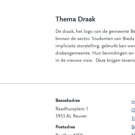
Thema Draak
De draak, het logo van de gemeente Be
binnen de sector. Studenten van Breda
impliciete storytelling, gebruikt kan 
drakengemeente. Hun bevindingen en d
in de nieuwe visie. Deze krijgen teven
Bezoekadres
I
Raadhuisplein 1
Contactinformatie
O
5953 AL Reuver
T
Postadres
B