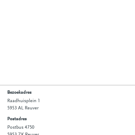
Bezoekadres
Raadhuisplein 1
Contactinformatie
5953 AL Reuver
Postadres
Postbus 4750
5953 ZK Reuver