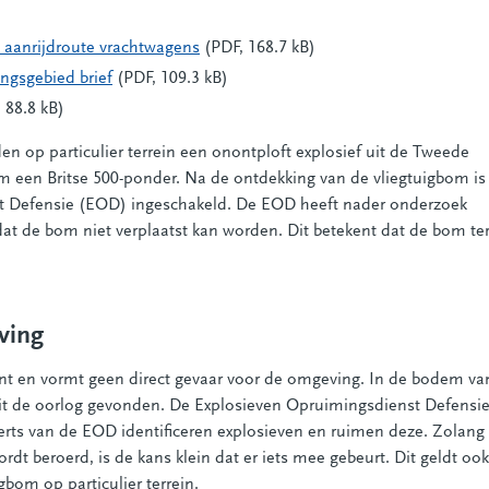
aanrijdroute vrachtwagens
(PDF, 168.7 kB)
ngsgebied brief
(PDF, 109.3 kB)
 88.8 kB)
n op particulier terrein een onontploft explosief uit de Tweede
m een Britse 500-ponder. Na de ontdekking van de vliegtuigbom is
st Defensie (EOD) ingeschakeld. De EOD heeft nader onderzoek
dat de bom niet verplaatst kan worden. Dit betekent dat de bom te
ving
nt en vormt geen direct gevaar voor de omgeving. In de bodem va
it de oorlog gevonden. De Explosieven Opruimingsdienst Defensi
experts van de EOD identificeren explosieven en ruimen deze. Zolang
rdt beroerd, is de kans klein dat er iets mee gebeurt. Dit geldt ook
gbom op particulier terrein.