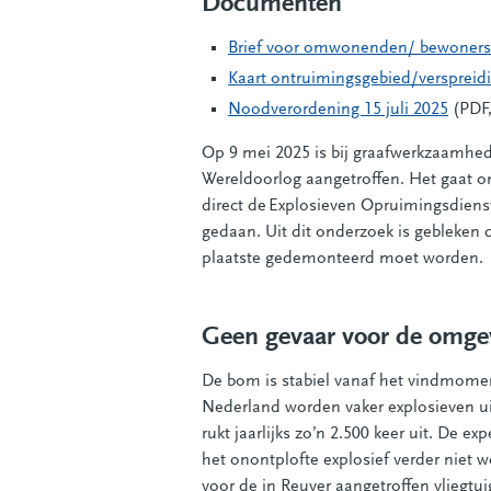
Documenten
Brief voor omwonenden/ bewoners 
Kaart ontruimingsgebied/verspreidi
Noodverordening 15 juli 2025
(PDF,
Op 9 mei 2025 is bij graafwerkzaamhede
Wereldoorlog aangetroffen. Het gaat o
direct de Explosieven Opruimingsdien
gedaan. Uit dit onderzoek is gebleken 
plaatste gedemonteerd moet worden.
Geen gevaar voor de omge
De bom is stabiel vanaf het vindmome
Nederland worden vaker explosieven u
rukt jaarlijks zo’n 2.500 keer uit. De 
het onontplofte explosief verder niet wo
voor de in Reuver aangetroffen vliegtui