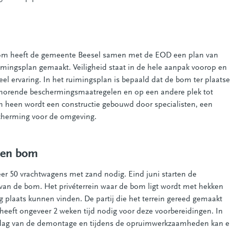
gbom heeft de gemeente Beesel samen met de EOD een plan van
ingsplan gemaakt. Veiligheid staat in de hele aanpak voorop en
el ervaring. In het ruimingsplan is bepaald dat de bom ter plaatse
horende beschermingsmaatregelen en op een andere plek tot
m heen wordt een constructie gebouwd door specialisten, een
cherming voor de omgeving.
ren bom
er 50 vrachtwagens met zand nodig. Eind juni starten de
an de bom. Het privéterrein waar de bom ligt wordt met hekken
 plaats kunnen vinden. De partij die het terrein gereed gemaakt
eft ongeveer 2 weken tijd nodig voor deze voorbereidingen. In
 dag van de demontage en tijdens de opruimwerkzaamheden kan e