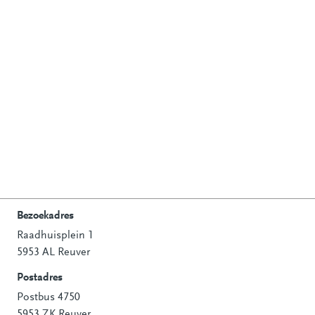
Bezoekadres
Raadhuisplein 1
Contactinformatie
5953 AL Reuver
Postadres
Postbus 4750
5953 ZK Reuver