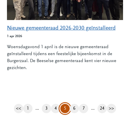
Nieuwe gemeenteraad 2026-2030 geïnstalleerd
1 apr 2026
Woensdagavond 1 april is de nieuwe gemeenteraad
geïnstalleerd tijdens een feestelijke bijeenkomst in de
Burgerzaal. De Beeselse gemeenteraad kent vier nieuwe
gezichten.
<<
1
…
3
4
5
6
7
…
24
>>
Vorige pagina
Pagina
Pagina
Pagina
Pagina
Pagina
Pagina
Volgende