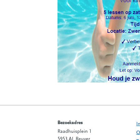
Bezoekadres
I
Raadhuisplein 1
Contactinformatie
O
5953 AL Reuver