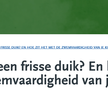
FRISSE DUIK? EN HOE ZIT HET MET DE ZWEMVAARDIGHEID VAN JE K
een frisse duik? En 
mvaardigheid van j