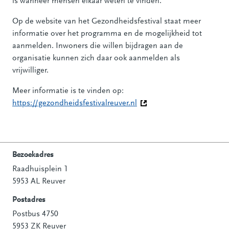
is wanneer mensen elkaar weten te vinden.
Op de website van het Gezondheidsfestival staat meer
informatie over het programma en de mogelijkheid tot
aanmelden. Inwoners die willen bijdragen aan de
organisatie kunnen zich daar ook aanmelden als
vrijwilliger.
Meer informatie is te vinden op:
https://gezondheidsfestivalreuver.nl
(Deze link gaat naar een a
Bezoekadres
Raadhuisplein 1
Contactinformatie
5953 AL Reuver
Postadres
Postbus 4750
5953 ZK Reuver