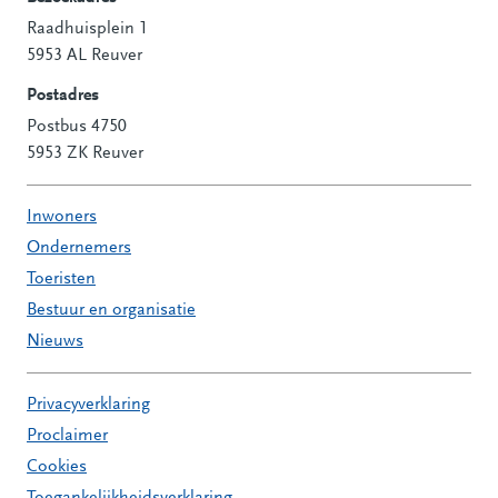
Raadhuisplein 1
Contactinformatie
5953 AL Reuver
Postadres
Postbus 4750
5953 ZK Reuver
Inwoners
Ondernemers
Toeristen
Bestuur en organisatie
Nieuws
Privacyverklaring
Proclaimer
Cookies
Toegankelijkheidsverklaring