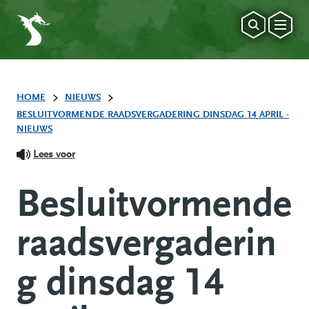
HOME
NIEUWS
BESLUITVORMENDE RAADSVERGADERING DINSDAG 14 APRIL -
NIEUWS
Lees voor
Besluitvormende
raadsvergaderin
g dinsdag 14