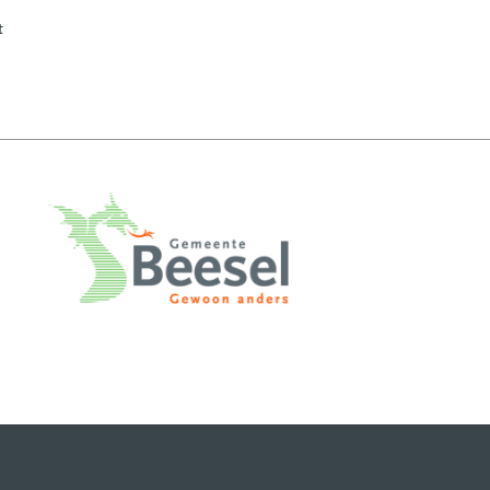
een andere website)
t