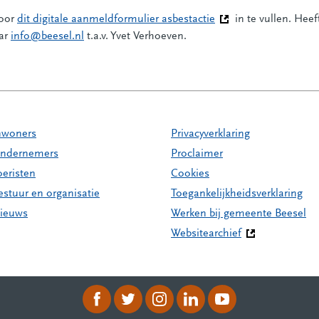
door
dit digitale aanmeldformulier asbestactie
(Deze link gaat naar 
in te vullen. Heef
aar
info@beesel.nl
t.a.v. Yvet Verhoeven.
nwoners
Privacyverklaring
ndernemers
Proclaimer
oeristen
Cookies
estuur en organisatie
Toegankelijkheidsverklaring
ieuws
Werken bij gemeente Beesel
Websitearchief