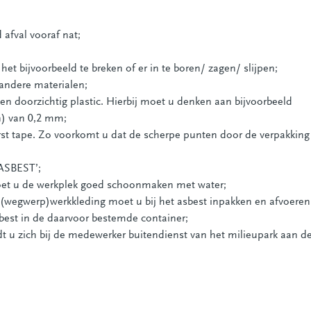
afval vooraf nat;
et bijvoorbeeld te breken of er in te boren/ zagen/ slijpen;
andere materialen;
g en doorzichtig plastic. Hierbij moet u denken aan bijvoorbeeld
n) van 0,2 mm;
st tape. Zo voorkomt u dat de scherpe punten door de verpakking
‘ASBEST’;
moet u de werkplek goed schoonmaken met water;
(wegwerp)werkkleding moet u bij het asbest inpakken en afvoeren
asbest in de daarvoor bestemde container;
dt u zich bij de medewerker buitendienst van het milieupark aan d