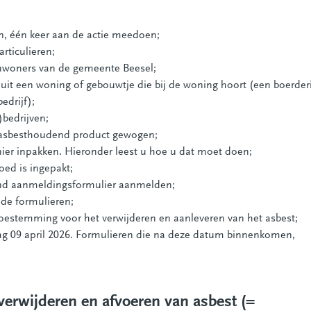
en, één keer aan de actie meedoen;
articulieren;
 inwoners van de gemeente Beesel;
 uit een woning of gebouwtje die bij de woning hoort (een boerderi
edrijf);
)bedrijven;
et asbesthoudend product gewogen;
er inpakken. Hieronder leest u hoe u dat moet doen;
oed is ingepakt;
aand aanmeldingsformulier aanmelden;
lde formulieren;
 toestemming voor het verwijderen en aanleveren van het asbest;
g 09 april 2026. Formulieren die na deze datum binnenkomen,
verwijderen en afvoeren van asbest (=