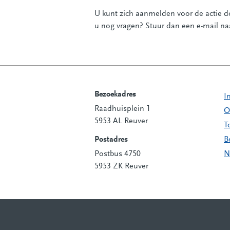
U kunt zich aanmelden voor de actie 
u nog vragen? Stuur dan een e-mail n
Bezoekadres
I
Raadhuisplein 1
Contactinformatie
O
5953 AL Reuver
T
Postadres
B
Postbus 4750
N
5953 ZK Reuver