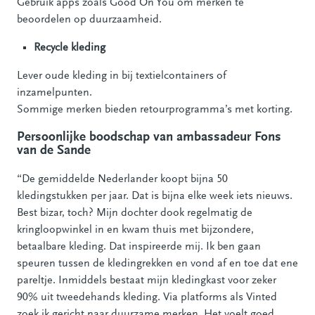
Gebruik apps zoals Good On You om merken te
beoordelen op duurzaamheid.
Recycle kleding
Lever oude kleding in bij textielcontainers of
inzamelpunten.
Sommige merken bieden retourprogramma’s met korting.
Persoonlijke boodschap van ambassadeur Fons
van de Sande
“De gemiddelde Nederlander koopt bijna 50
kledingstukken per jaar. Dat is bijna elke week iets nieuws.
Best bizar, toch? Mijn dochter dook regelmatig de
kringloopwinkel in en kwam thuis met bijzondere,
betaalbare kleding. Dat inspireerde mij. Ik ben gaan
speuren tussen de kledingrekken en vond af en toe dat ene
pareltje. Inmiddels bestaat mijn kledingkast voor zeker
90% uit tweedehands kleding. Via platforms als Vinted
zoek ik gericht naar duurzame merken. Het voelt goed,