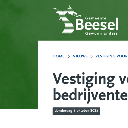
HOME
NIEUWS
VESTIGING VOOR
Vestiging 
bedrijvent
donderdag 9 oktober 2025