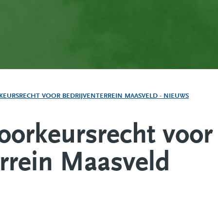
KEURSRECHT VOOR BEDRIJVENTERREIN MAASVELD - NIEUWS
voorkeursrecht voor
errein Maasveld