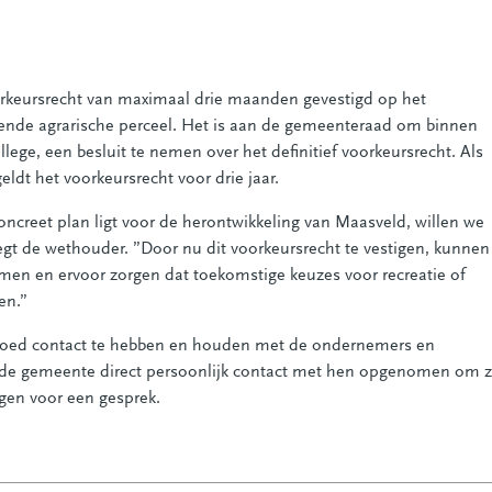
orkeursrecht van maximaal drie maanden gevestigd op het
nzende agrarische perceel. Het is aan de gemeenteraad om binnen
lege, een besluit te nemen over het definitief voorkeursrecht. Als
ldt het voorkeursrecht voor drie jaar.
creet plan ligt voor de herontwikkeling van Maasveld, willen we
egt de wethouder. ”Door nu dit voorkeursrecht te vestigen, kunnen
en en ervoor zorgen dat toekomstige keuzes voor recreatie of
en.”
goed contact te hebben en houden met de ondernemers en
de gemeente direct persoonlijk contact met hen opgenomen om 
igen voor een gesprek.