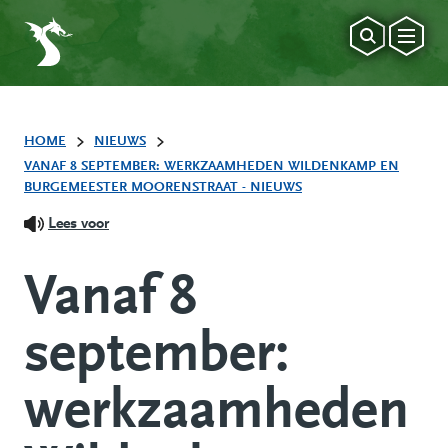
HOME
NIEUWS
VANAF 8 SEPTEMBER: WERKZAAMHEDEN WILDENKAMP EN
BURGEMEESTER MOORENSTRAAT - NIEUWS
Lees voor
Vanaf 8
september:
werkzaamheden