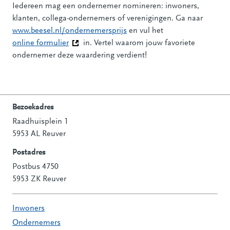
Iedereen mag een ondernemer nomineren: inwoners,
klanten, collega-ondernemers of verenigingen. Ga naar
www.beesel.nl/ondernemersprijs
en vul het
online formulier
(Deze link gaat naar een andere website)
in. Vertel waarom jouw favoriete
ondernemer deze waardering verdient!
Bezoekadres
Raadhuisplein 1
Contactinformatie
5953 AL Reuver
Postadres
Postbus 4750
5953 ZK Reuver
Inwoners
Ondernemers