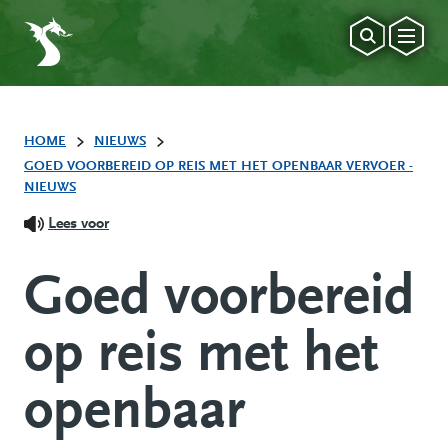
HOME
NIEUWS
GOED VOORBEREID OP REIS MET HET OPENBAAR VERVOER -
NIEUWS
Lees voor
Goed voorbereid
op reis met het
openbaar