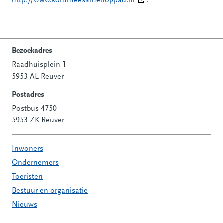
http://www.kommeesamenoppad.nl
(Deze link gaat naar een 
.
Bezoekadres
Raadhuisplein 1
Contactinformatie
5953 AL Reuver
Postadres
Postbus 4750
5953 ZK Reuver
Inwoners
Ondernemers
Toeristen
Bestuur en organisatie
Nieuws