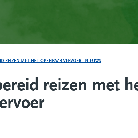
D REIZEN MET HET OPENBAAR VERVOER - NIEUWS
ereid reizen met h
ervoer