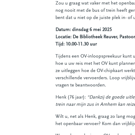
Zou u graag wat vaker met het openbaar
nog nooit met de bus of trein heeft g
bent dat u niet op de juiste plek in- of
Datum: dinsdag 6 mei 2025
Locatie: De Bibliotheek Reuver, Pastoo
Tijd: 10.00-11.30 uur
Tijdens een OV-inloopspreekuur kunt u
hoe u uw reis met het OV kunt plannen
ze uitleggen hoe de OV-chipkaart werkt 
verschillende vervoerders. Loop vrijb
vragen te beantwoorden.
Henk (76 jaar):
“Dankzij de goede uitl
trein naar mijn zus in Arnhem kan reiz
Wilt u, net als Henk, graag zo lang mog
het openbaar vervoer? Kom dan vrijblij