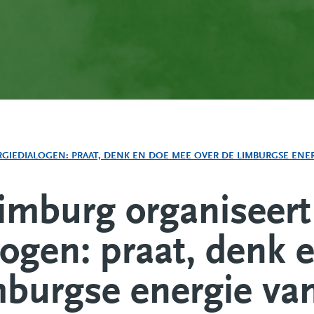
GIEDIALOGEN: PRAAT, DENK EN DOE MEE OVER DE LIMBURGSE ENE
Limburg organiseert
logen: praat, denk
mburgse energie va