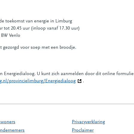
 de toekomst van energie in Limburg
r tot 20.45 uur (inloop vanaf 17.30 uur)
12 BW Venlo
dt gezorgd voor soep met een broodje.
 Energiedialoog. U kunt zich aanmelden door dit online formulie
rg.nl/provincielimburg/Energiedialoog
(Deze link gaat naar een and
.
nwoners
Privacyverklaring
ndernemers
Proclaimer