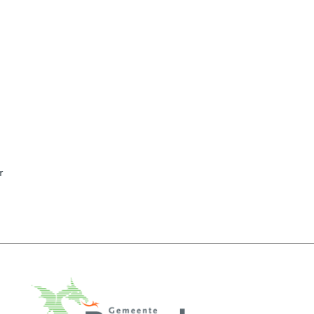
r
ere website)