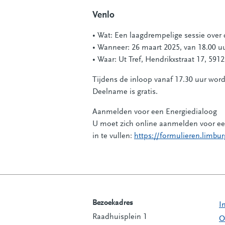
Venlo
• Wat: Een laagdrempelige sessie over
• Wanneer: 26 maart 2025, van 18.00 uu
• Waar: Ut Tref, Hendrikxstraat 17, 59
Tijdens de inloop vanaf 17.30 uur wor
Deelname is gratis.
Aanmelden voor een Energiedialoog
U moet zich online aanmelden voor een
in te vullen:
https://formulieren.limbu
Bezoekadres
I
Raadhuisplein 1
Contactinformatie
O