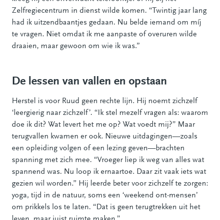
Zelfregiecentrum in dienst wilde komen. “Twintig jaar lang
had ik uitzendbaantjes gedaan. Nu belde iemand om míj
te vragen. Niet omdat ik me aanpaste of overuren wilde
draaien, maar gewoon om wie ik was.”
De lessen van vallen en opstaan
Herstel is voor Ruud geen rechte lijn. Hij noemt zichzelf
‘leergierig naar zichzelf’. “Ik stel mezelf vragen als: waarom
doe ik dit? Wat levert het me op? Wat voedt mij?” Maar
terugvallen kwamen er ook. Nieuwe uitdagingen—zoals
een opleiding volgen of een lezing geven—brachten
spanning met zich mee. “Vroeger liep ik weg van alles wat
spannend was. Nu loop ik ernaartoe. Daar zit vaak iets wat
gezien wil worden.” Hij leerde beter voor zichzelf te zorgen:
yoga, tijd in de natuur, soms een ‘weekend ont-mensen’
om prikkels los te laten. “Dat is geen terugtrekken uit het
leven, maar juist ruimte maken.”