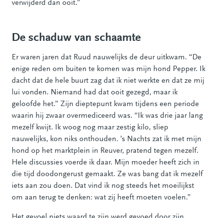
verwijderd dan ooit.”
De schaduw van schaamte
Er waren jaren dat Ruud nauwelijks de deur uitkwam. “De
enige reden om buiten te komen was mijn hond Pepper. Ik
dacht dat de hele buurt zag dat ik niet werkte en dat ze mij
lui vonden. Niemand had dat ooit gezegd, maar ik
geloofde het.” Zijn dieptepunt kwam tijdens een periode
waarin hij zwaar overmediceerd was. “Ik was drie jaar lang
mezelf kwijt. Ik woog nog maar zestig kilo, sliep
nauwelijks, kon niks onthouden. ’s Nachts zat ik met mijn
hond op het marktplein in Reuver, pratend tegen mezelf.
Hele discussies voerde ik daar. Mijn moeder heeft zich in
die tijd doodongerust gemaakt. Ze was bang dat ik mezelf
iets aan zou doen. Dat vind ik nog steeds het moeilijkst
om aan terug te denken: wat zij heeft moeten voelen.”
Het gevoel niets waard te zijn werd gevoed door zijn