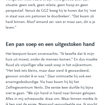
situatie: geen werk, geen relatie, geen hoop en geen
perspectief. Vanuit de GGZ kreeg hij te horen dat hij ‘niet
in staat was om patronen te doorbreken’. “Dat kwam zó
hard binnen. Alsof iemand zei: wen er maar aan, dit is je
leven.”
Een pan soep en een uitgestoken hand
Het keerpunt kwam onverwachts. “Ik besefte dat ik mijn
huis uit moest, onder de mensen komen.” En dus maakte
Ruud als vrijwilliger elke week soep in het wijkcentrum.
“Het leek iets kleins, maar daar werd ik gewaardeerd,
gewoon omdat ik er was.” Daar ontmoette hij ook een
ervaringsdeskundige. Via haar kwam hij bij het
Zelfregiecentrum Venlo. Die eerste keer durfde hij bijna
niet te gaan. “We zijn hand in hand naar binnen gelopen.
Alles in mij schreeuwde: draai om. Maar binnen merkte ik:
ik ben niet de enige. Niemand veroordeelde me. Ik mocht