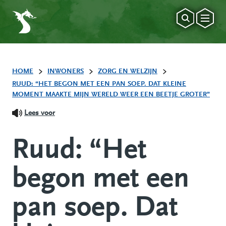
HOME
INWONERS
ZORG EN WELZIJN
RUUD: “HET BEGON MET EEN PAN SOEP. DAT KLEINE
MOMENT MAAKTE MIJN WERELD WEER EEN BEETJE GROTER”
Lees voor
Ruud: “Het
begon met een
pan soep. Dat