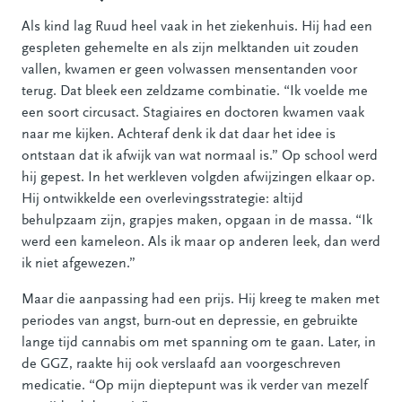
Als kind lag Ruud heel vaak in het ziekenhuis. Hij had een
gespleten gehemelte en als zijn melktanden uit zouden
vallen, kwamen er geen volwassen mensentanden voor
terug. Dat bleek een zeldzame combinatie. “Ik voelde me
een soort circusact. Stagiaires en doctoren kwamen vaak
naar me kijken. Achteraf denk ik dat daar het idee is
ontstaan dat ik afwijk van wat normaal is.” Op school werd
hij gepest. In het werkleven volgden afwijzingen elkaar op.
Hij ontwikkelde een overlevingsstrategie: altijd
behulpzaam zijn, grapjes maken, opgaan in de massa. “Ik
werd een kameleon. Als ik maar op anderen leek, dan werd
ik niet afgewezen.”
Maar die aanpassing had een prijs. Hij kreeg te maken met
periodes van angst, burn-out en depressie, en gebruikte
lange tijd cannabis om met spanning om te gaan. Later, in
de GGZ, raakte hij ook verslaafd aan voorgeschreven
medicatie. “Op mijn dieptepunt was ik verder van mezelf