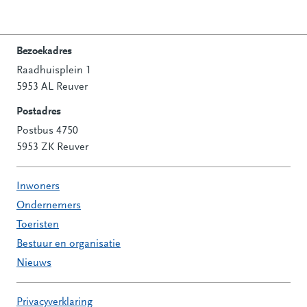
Bezoekadres
Raadhuisplein 1
Contactinformatie
5953 AL Reuver
Postadres
Postbus 4750
5953 ZK Reuver
Inwoners
Ondernemers
Toeristen
Bestuur en organisatie
Nieuws
Privacyverklaring