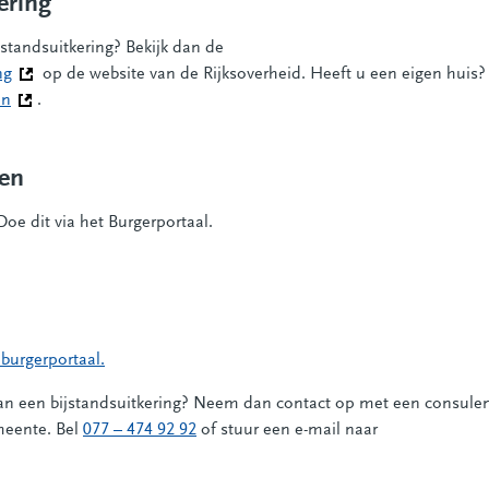
ering
jstandsuitkering? Bekijk dan de
ng
(Deze link gaat naar een andere website)
op de website van de Rijksoverheid. Heeft u een eigen huis?
en
(Deze link gaat naar een andere website)
.
gen
oe dit via het Burgerportaal.
k gaat naar een externe website)
 burgerportaal.
van een bijstandsuitkering? Neem dan contact op met een consule
meente. Bel
077 – 474 92 92
of stuur een e-mail naar