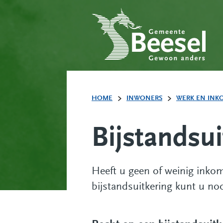
HOME
INWONERS
WERK EN INK
Bijstandsui
Heeft u geen of weinig inkom
bijstandsuitkering kunt u no