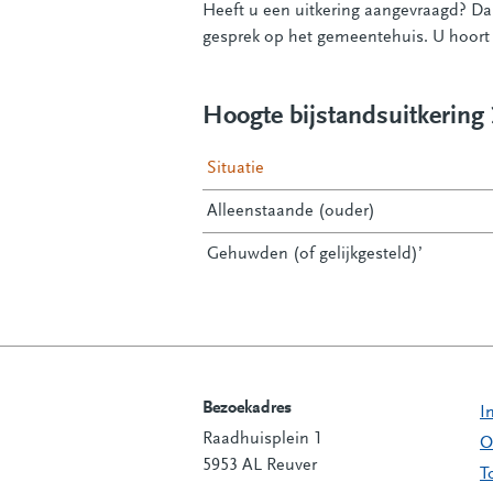
Heeft u een uitkering aangevraagd? Dan
gesprek op het gemeentehuis. U hoort 
Hoogte bijstandsuitkering 2
Situatie
Alleenstaande (ouder)
Gehuwden (of gelijkgesteld)’
Bezoekadres
I
Raadhuisplein 1
Contactinformatie
O
5953 AL Reuver
T