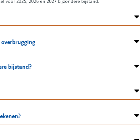
l voor 2025, 2026 en 2027 bijzondere bijstand.
ke overbrugging
ere bijstand?
tekenen?